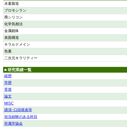
水素製造
ブロモシラン
廃シリコン
化学気相法
金属錯体
表面構造
キラルドメイン
色素
二次元キラリティー
■ 研究業績一覧
経歴
学歴
受賞
論文
MISC
講演･口頭発表等
担当経験のある科目
所属学協会