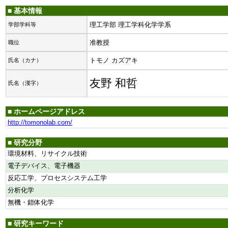
■ 基本情報
理工学部 理工学科化学学系
学部学科等
准教授
職位
トモノ カズアキ
氏名（カナ）
友野 和哲
氏名（漢字）
■ ホームページアドレス
http://tomonolab.com/
■ 研究分野
環境材料、リサイクル技術
電子デバイス、電子機器
反応工学、プロセスシステム工学
分析化学
無機・錯体化学
■ 研究キーワード