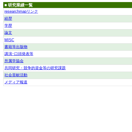
■ 研究業績一覧
researchmapリンク
経歴
学歴
論文
MISC
書籍等出版物
講演･口頭発表等
所属学協会
共同研究・競争的資金等の研究課題
社会貢献活動
メディア報道