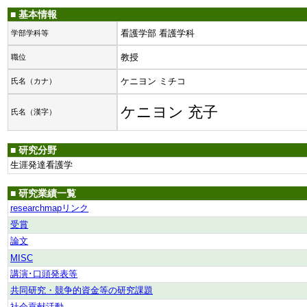
■ 基本情報
看護学部 看護学科
学部学科等
教授
職位
ケニヨン ミチコ
氏名（カナ）
ケニヨン 充子
氏名（漢字）
■ 研究分野
生涯発達看護学
■ 研究業績一覧
researchmapリンク
受賞
論文
MISC
講演･口頭発表等
共同研究・競争的資金等の研究課題
社会貢献活動